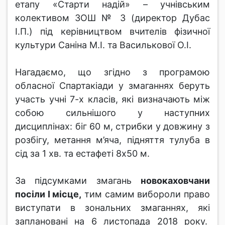
етапу «Старти надій» – учнівським
колективом ЗОШ № 3 (директор Дубас
І.П.) під керівництвом вчителів фізичної
культури Саніна М.І. та Василькової О.І.
Нагадаємо, що згідно з програмою
обласної Спартакіади у змаганнях беруть
участь учні 7-х класів, які визначають між
собою сильнішого у наступних
дисциплінах: біг 60 м, стрибки у довжину з
розбігу, метання м’яча, підняття тулуба в
сід за 1 хв. та естафеті 8х50 м.
За підсумками змагань
новокаховчани
посіли І місце,
тим самим вибороли право
виступати в зональних змаганнях, які
заплановані на 6 листопада 2018 року.