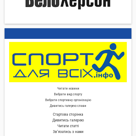
Читати новини
Вибрати вид спорту
Вибрати спортивну органiзацiю
Дивитись галерею слави
Стартова сторiнка
Дивитись галерею
Читати статті
Зв'язатись з нами