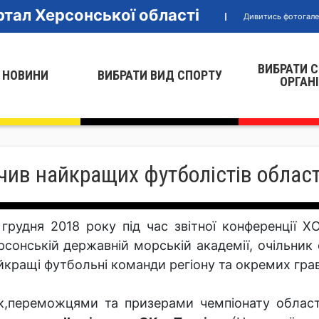
тал Херсонської області
Дивитись фотогал
ВИБРАТИ 
 НОВИНИ
ВИБРАТИ ВИД СПОРТУ
ОРГАН
чив найкращих футболістів област
 грудня 2018 року під час звітної конференції Х
рсонській державній морській академії, очільник 
йкращі футбольні команди регіону та окремих грав
к,переможцями та призерами чемпіонату област