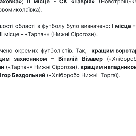
аховка»;
ІІ місце - СК «Таврія»
(Новотроїць
овомиколаївка).
сті області з футболу було визначено:
І місце 
ІІ місце – «Тарпан» (Нижні Сірогози).
ачено окремих футболістів. Так,
кращим ворота
щим захисником – Віталій Візавер
(«Хліборо
ан
(«Тарпан» Нижні Сірогози),
кращим нападнико
Ігор Бездольний
(«Хлібороб» Нижні Торгаї).