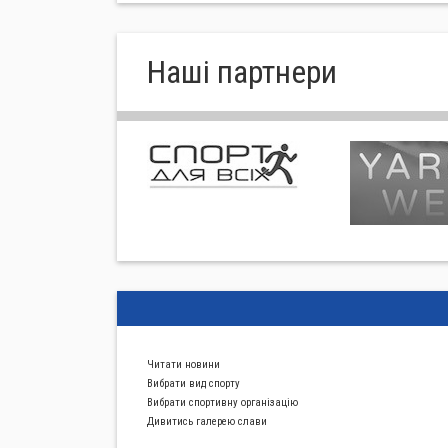
Нашi партнери
Читати новини
Вибрати вид спорту
Вибрати спортивну органiзацiю
Дивитись галерею слави