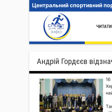
Центральний спортивний пор
ЧИТАТИ
Андрій Гордєєв відзна
16
Хе
на
Та