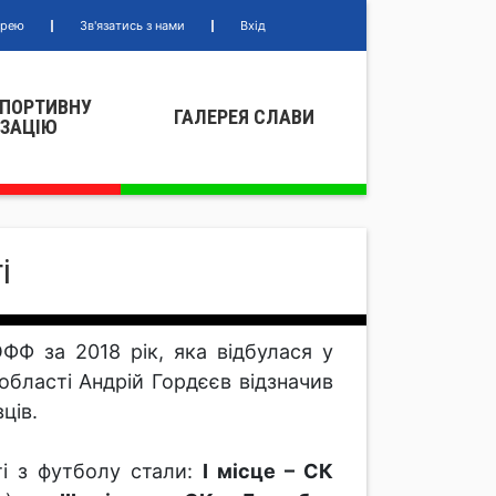
ерею
Зв'язатись з нами
Вхід
СПОРТИВНУ
ГАЛЕРЕЯ СЛАВИ
IЗАЦIЮ
і
ОФФ за 2018 рік, яка відбулася у
області Андрій Гордєєв відзначив
ців.
і з футболу стали:
І місце – СК