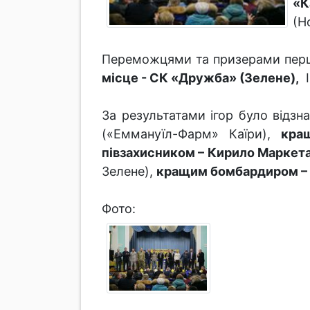
«К
(Н
Переможцями та призерами першо
місце - СК «Дружба» (Зелене),
І
За результатами ігор було відзн
(«Еммануїл-Фарм» Каїри),
кра
півзахисником – Кирило Маркет
Зелене),
кращим бомбардиром – 
Фото: