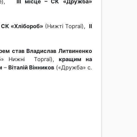
ке),
ІІІ місце – СК
«Дружба»
– СК «Хлібороб»
(Нижті Торгаї),
ІІ
рем став Владислав Литвиненко
б» Нижні Торгаї),
кращим на
м
–
Віталій Вінников
(«Дружба» с.