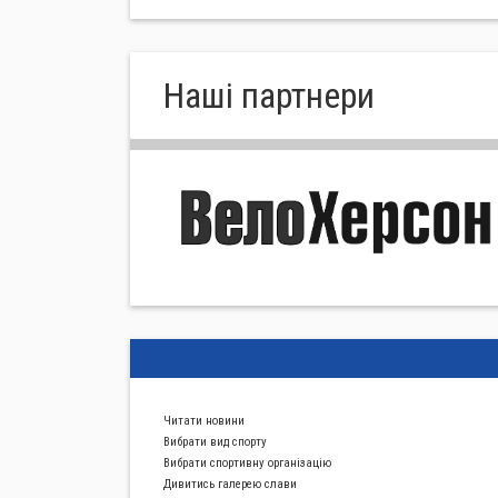
Нашi партнери
Читати новини
Вибрати вид спорту
Вибрати спортивну органiзацiю
Дивитись галерею слави