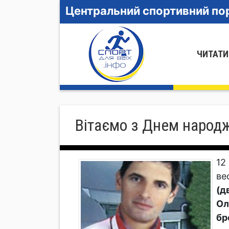
Центральний спортивний пор
ЧИТАТИ
Вітаємо з Днем народ
12
ве
(д
Ол
бр