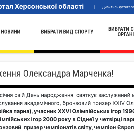
тал Херсонської області
Дивитись фотогал
ВИБРАТИ 
 НОВИНИ
ВИБРАТИ ВИД СПОРТУ
ОРГАН
ження Олександра Марченка!
 січня свій День народження святкує заслужений 
слування академічного, бронзовий призер ХХIV Ол
війка парна), учасник ХХVІ Олімпійських ігор 1996
імпійських ігор 2000 року в Сіднеї у четвірці пар
онзовий призер чемпіонатів світу, чемпіон Європ