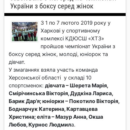
України з боксу серед жінок
З 1 по 7 лютого 2019 року у
Харкові у спортивному
комлексі КДЮСШ «ХТЗ»
пройшов чемпіонат України з
боксу серед жінок, молоді, юніорок та
дівчат.
У змаганнях взяла участь команда
Херсонської області у складі 10
спортсменок:
дівчата – Шерета Марія,
Смірічинська Вікторія, Дудкіна Лариса,
Барик Дар’я; юніорки – Покотило Вікторія,
Боднарчук Катерина, Картавцева
Христина; еліта – Мазур Анна, Окша
Любов, Курнос Людмил
а.