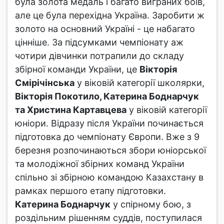
була золота медаль і багато виграних боїв,
але це була перехідна Україна. Заробити ж
золото на основний Україні - це набагато
цінніше. За підсумками чемпіонату аж
чотири дівчинки потрапили до складу
збірної команди України, це
Вікторія
Смірічінська
у віковій категорії школярки,
Вікторія Покотило, Катерина Боднарчук
та Христина Картавцева
у віковій категорії
юніори. Відразу після України починається
підготовка до чемпіонату Європи. Вже з 9
березня розпочинаються збори юніорської
та молодіжної збірних команд України
спільно зі збірною командою Казахстану в
рамках першого етапу підготовки.
Катерина Боднарчук
у спірному бою, з
роздільним рішенням суддів, поступилася