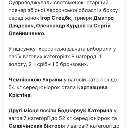
Супроводжували спотсменок старший
тренер збірної Херсонської області з боксу
серед жінок
Ігор Стецбк,
трнери
Дмитро
Дзядевич, Олександр Курдов та Сергій
Олейниченко.
У підсумку херсонські дівчата вибороли у
своїх вагових категоріях 8 нагород: 1
золоту, 2 – срібні і 5 бронзових.
Чемпіонкою України
у ваговій категорії до
54 кг серед юніорок стала К
артавцева
Крістіна
.
Другі місця
посіли
Боднарчук Катерина
у
ваговій категорії до 52 кг серед юніорок та
Смірічінская Вікторі
я у ваговій категорії до