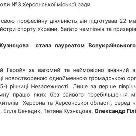
оли №3 Херсонської міської ради.
 свою професійну діяльність він підготував 22 ма
йстри спорту України, багато чемпіонів та призерів
Кузнєцова стала лауреатом Всеукраїнського 
й Герой» за вагомий та неймовірно значний в
оці новоствореною однойменною громадською орган
5-ї річниці Незалежності. Лише за перше піврічч
томну працю яких без зайвого перебільшення м
ителів Херсона та Херсонської області, серед н
ь, Елла Бенедик, Тетяна Кузнєцова,
Олександр Гілі