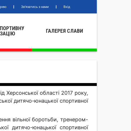
ерею
Зв'язатись з нами
Вхід
СПОРТИВНУ
ГАЛЕРЕЯ СЛАВИ
IЗАЦIЮ
ід Херсонської області 2017 року,
ської дитячо-юнацької спортивної
ння вільної боротьби, тренером-
кої дитячо-юнацької спортивної