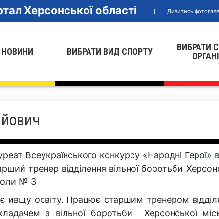
тал Херсонської області
Дивитись фотогал
ВИБРАТИ 
 НОВИНИ
ВИБРАТИ ВИД СПОРТУ
ОРГАН
ійович
уреат Всеукраїнського конкурсу «Народні Герої» в
арший тренер відділення вільної боротьби Херсон
оли № 3
є ивщу освіту. Працює старшим тренером відділе
кладачем з вільної боротьби Херсонської місь