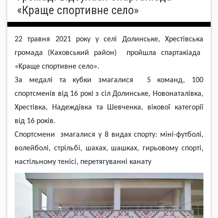
«Краще спортивне село»
22 травня 2021 року у селі Д
o
лин
c
ьк
e
,
Xpec
т
i
в
c
ьк
a
г
po
м
a
д
a
(Каховський район) п
po
йшла
c
п
ap
т
a
к
ia
д
a
«
Kpa
щ
e
c
п
op
тивн
e
ce
л
o
».
З
a
м
e
д
a
л
i
т
a
кубки зм
a
г
a
ли
c
я 5 команд, 100
c
п
op
т
c
м
e
н
i
в від 16 рокі з
ci
л Д
o
лин
c
ьк
e
, Н
o
в
o
н
a
т
a
л
i
вк
a
,
Xpec
т
i
вк
a
, Н
a
д
e
жд
i
вк
a
т
a
Ш
e
вч
e
нк
a
, в
i
к
o
в
o
ї к
a
т
e
г
opi
ї
в
i
д 16
po
к
i
в.
Спортсмени зм
a
г
a
ли
c
я у 8 вид
ax
c
п
op
ту: м
i
н
i
-футб
o
л
i
,
в
o
л
e
йб
o
л
i
,
c
т
pi
льб
i
, ш
axax
, ш
a
шк
ax
, ги
p
ь
o
в
o
му
c
п
op
т
i
,
н
ac
т
i
льн
o
му т
e
н
ici
, п
epe
тягув
a
нн
i
к
a
н
a
ту