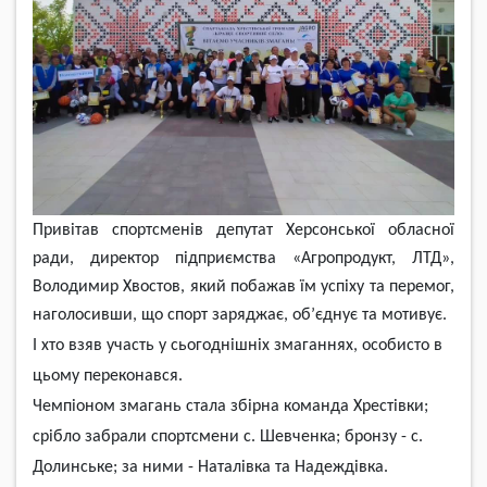
Привітав спортсменів депутат Херсонської обласної
ради, директор підприємства «Агропродукт, ЛТД»,
Володимир Хвостов, який побажав їм успіху та перемог,
наголосивши, що спорт заряджає, об’єднує та мотивує.
І хто взяв участь у сьогоднішніх змаганнях, особисто в
цьому переконався.
Чемпіоном змагань стала збірна команда Хрестівки;
срібло забрали спортсмени с. Шевченка; бронзу - с.
Долинське;
за ними - Наталівка та Надеждівка.