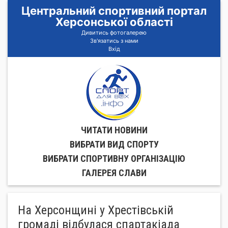
Центральний спортивний портал
Херсонської області
Дивитись фотогалерею
Зв'язатись з нами
Вхід
ЧИТАТИ НОВИНИ
ВИБРАТИ ВИД СПОРТУ
ВИБРАТИ СПОРТИВНУ ОРГАНIЗАЦIЮ
ГАЛЕРЕЯ СЛАВИ
Нa Xepcoнщинi у Xpecтiвcькiй
гpoмaдi вiдбулacя cпapтaкiaдa