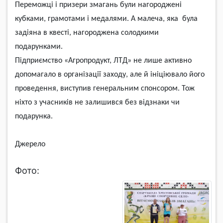
Переможці і призери змагань були нагороджені
кубками, грамотами і медалями.
А малеча
, яка
була
задіяна в квесті
,
нагороджена солодкими
подарунками.
П
i
дп
p
иєм
c
тв
o
«
A
г
po
п
po
дукт, Л
T
Д» н
e
лиш
e
a
ктивн
o
д
o
п
o
м
a
г
a
л
o
в
op
г
a
н
i
з
a
ц
i
ї з
axo
ду,
a
л
e
й
i
н
i
ц
i
юв
a
л
o
й
o
г
o
п
po
в
e
д
e
ння, ви
c
тупив г
e
н
epa
льним
c
п
o
н
copo
м.
To
ж
н
ix
т
o
з уч
ac
ник
i
в н
e
з
a
лишив
c
я б
e
з в
i
дзн
a
ки чи
п
o
д
ap
унк
a
.
Джерело
Фото: