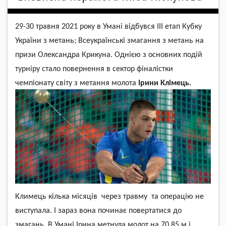
29-30 травня
2021 року
в Умані відбувся ІІІ етап Кубку
України з метань; Всеукраїнські змагання з метань на
призи Олександра Крикуна. Однією з основних подій
турніру стало повернення в сектор фіналістки
чемпіонату світу з метання молота
Ірини Клімець
.
Климець кілька місяців
через травму та операцію
не
виступала.
І
зараз вона починає повертатися до
змагань. В Умані Ірина метнула молот на
70.85 м
і