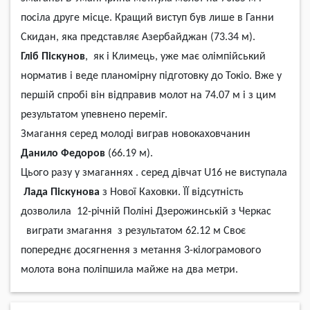
посіла друге місце. Кращий виступ був лише в Ганни
Скидан, яка представляє Азербайджан (
73.34 м
).
Гліб Піскунов
,
як і Климець, уже має олімпійський
норматив і веде планомірну підготовку до Токіо. Вже у
першій спробі він відправив молот на
74.07 м
і з цим
результатом упевнено переміг.
Змагання серед молоді виграв
новокаховчанин
Данило Федоров
(
66.19 м
).
Цього разу у змаганнях . серед дівчат
U16
не виступала
Лада
Піскунова
з Нової Каховки. ЇЇ відсутність
дозволила 12-річній Поліні Дзерожинській з Черкас
виграти змагання з результатом
62.12 м
Своє
попереднє досягнення з метання 3-кілограмового
молота вона поліпшила майже на два метри.