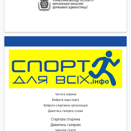
Читати новини
Вибрати вид спорту
Вибрати спортивну органiзацiю
Дивитись галерею слави
Стартова сторiнка
Дивитись галерею
Читати статті