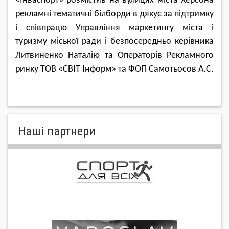
«
Інваспорт
»
розмістив на вулицях міста Херсона
рекламні тематичні білборди
в д
якує за підтримку
і співпрацю Управління маркетингу міста і
туризму міської ради і безпосередньо керівника
Литвиненко Наталію та Операторів Рекламного
ринку ТОВ
«
СВІТ Інформ
»
та ФОП Самотьосов А.С.
Нашi партнери