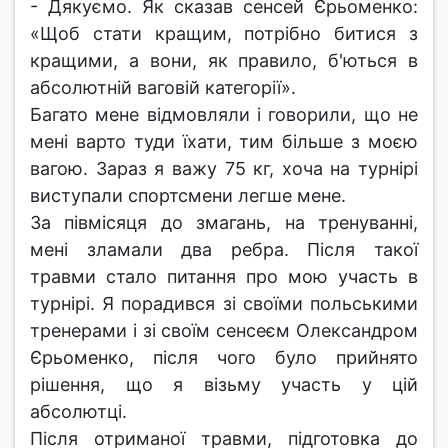
- Дякуємо. Як сказав сенсей Єрьоменко:
«Щоб стати кращим, потрібно битися з
кращими, а вони, як правило, б'ються в
абсолютній ваговій категорії».
Багато мене відмовляли і говорили, що не
мені варто туди їхати, тим більше з моєю
вагою. Зараз я важу 75 кг, хоча на турнірі
виступали спортсмени легше мене.
За півмісяця до змагань, на тренуванні,
мені зламали два ребра. Після такої
травми стало питання про мою участь в
турнірі. Я порадився зі своїми польськими
тренерами і зі своїм сенсеєм Олександром
Єрьоменко, після чого було прийнято
рішення, що я візьму участь у цій
абсолютці.
Після отриманої травми, підготовка до