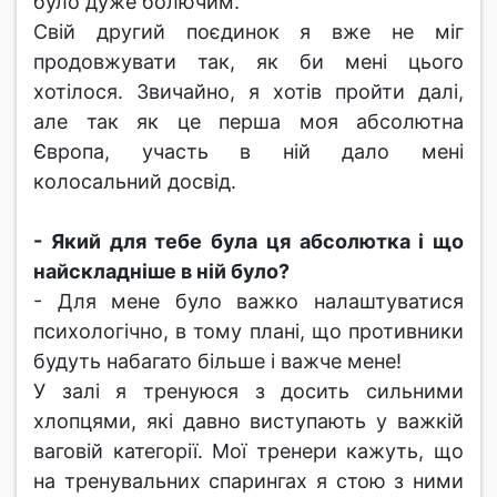
було дуже болючим.
Свій другий поєдинок я вже не міг
продовжувати так, як би мені цього
хотілося. Звичайно, я хотів пройти далі,
але так як це перша моя абсолютна
Європа, участь в ній дало мені
колосальний досвід.
- Який для тебе була ця абсолютка і що
найскладніше в ній було?
- Для мене було важко налаштуватися
психологічно, в тому плані, що противники
будуть набагато більше і важче мене!
У залі я тренуюся з досить сильними
хлопцями, які давно виступають у важкій
ваговій категорії. Мої тренери кажуть, що
на тренувальних спарингах я стою з ними