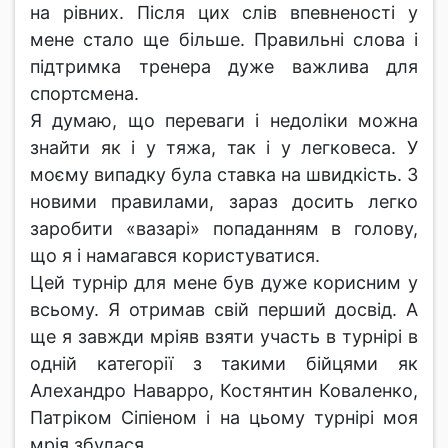
на рівних. Після цих слів впевненості у
мене стало ще більше. Правильні слова і
підтримка тренера дуже важлива для
спортсмена.
Я думаю, що переваги і недоліки можна
знайти як і у тяжа, так і у легковеса. У
моєму випадку була ставка на швидкість. З
новими правилами, зараз досить легко
заробити «вазарі» попаданням в голову,
що я і намагався користуватися.
Цей турнір для мене був дуже корисним у
всьому. Я отримав свій перший досвід. А
ще я завжди мріяв взяти участь в турнірі в
одній категорії з такими бійцями як
Алехандро Наварро, Костянтин Коваленко,
Патріком Сіпіеном і на цьому турнірі моя
мрія збулася.