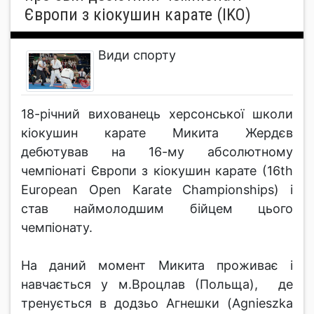
Європи з кіокушин карате (IKO)
Види спорту
18-річний вихованець херсонської школи
кіокушин карате Микита Жердєв
дебютував на 16-му абсолютному
чемпіонаті Європи з кіокушин карате (16th
European Open Karate Championships) і
став наймолодшим бійцем цього
чемпіонату.
На даний момент Микита проживає і
навчається у м.Вроцлав (Польща), де
тренується в додзьо Агнешки (Agnieszka