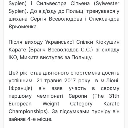
Sypien) і Сильвестра Сіпьена (Sylwester
Sypien). До від'їзду до Польщі тренувався у
шихана Сергія Всеволодова і Олександра
Єрьоменка.
Після виходу Української Спілки Кіокушин
Карате (Бранч Всеволодов С.С.) зі складу
IKO, Микита виступає за Польщу.
Цей рік став для юного спортсмена досить
успішним. 21 травня 2017 року в м.Ліоні
(Франція) він взяв участь в своєму
першому чемпіонаті Європи (The 31th
European Weight Category Karate
Championships). За підсумками турніру він
зайняв 4-е місце.