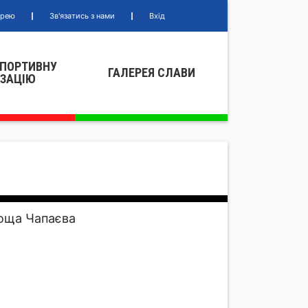
ерею
Зв'язатись з нами
Вхід
СПОРТИВНУ
ГАЛЕРЕЯ СЛАВИ
IЗАЦIЮ
лоща Чапаєва