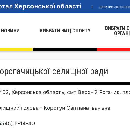
тал Херсонської області
Дивитись фотогал
ВИБРАТИ 
 НОВИНИ
ВИБРАТИ ВИД СПОРТУ
ОРГАН
ьорогачицької селищної ради
402, Херсонська область, смт Верхній Рогачик, п
лищний голова - Коротун Світлана Іванівна
5545) 5-14-40