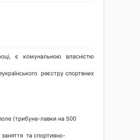
році, є комунальною власністю
еукраїнського реєстру спортвних
поле (трибуна-лавки на 500
і заняття та спортивно-