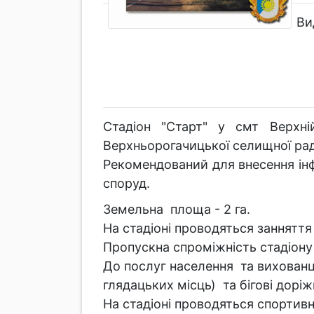
Ви
Стадіон "Старт" у смт Верхні
Верхньорогачицької селищної рад
Рекомендований для внесення ін
споруд.
Земельна площа - 2 га.
На стадіоні проводяться занняття
Пропускна спроміжність стадіону 
До послуг населення та вихованц
глядацьких місць) та бігові доріж
На стадіоні проводяться спортивн