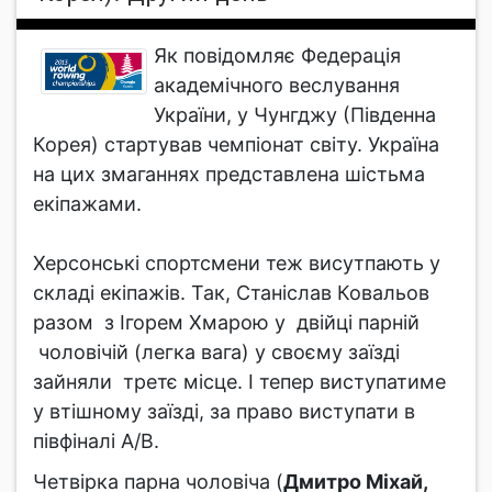
Як повідомляє Федерація
академічного веслування
України, у Чунгджу (Південна
Корея) стартував чемпіонат світу. Україна
на цих змаганнях представлена шістьма
екіпажами.
Херсонські спортсмени теж висутпають у
складі екіпажів. Так, Станіслав Ковальов
разом з Ігорем Хмарою у двійці парній
чоловічій (легка вага) у своєму заїзді
зайняли третє місце. І тепер виступатиме
у втішному заїзді, за право виступати в
півфіналі А/В.
Четвірка парна чоловіча (
Дмитро Міхай,