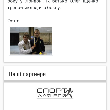
року у Лондоні. Їх батько Олег Іщенко -
тренр-викладач з боксу.
Фото:
Нашi партнери