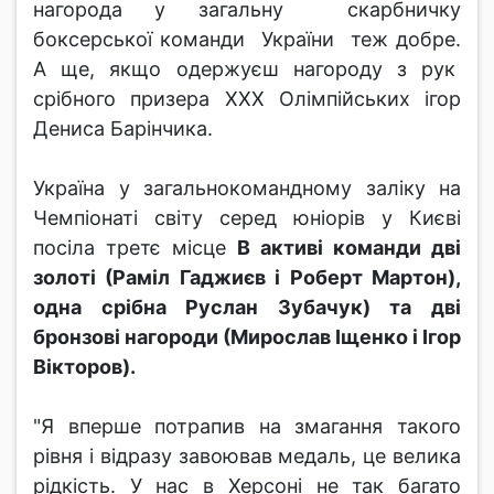
нагорода у загальну скарбничку
боксерської команди України теж добре.
А ще, якщо одержуєш нагороду з рук
срібного призера ХХХ Олімпійських ігор
Дениса Барінчика.
Україна у загальнокомандному заліку на
Чемпіонаті світу серед юніорів у Києві
посіла третє місце
В активі команди дві
золоті (Раміл Гаджиєв і Роберт Мартон),
одна срібна Руслан Зубачук) та дві
бронзові нагороди (Мирослав Іщенко і Ігор
Вікторов).
"Я вперше потрапив на змагання такого
рівня і відразу завоював медаль, це велика
рідкість. У нас в Херсоні не так багато