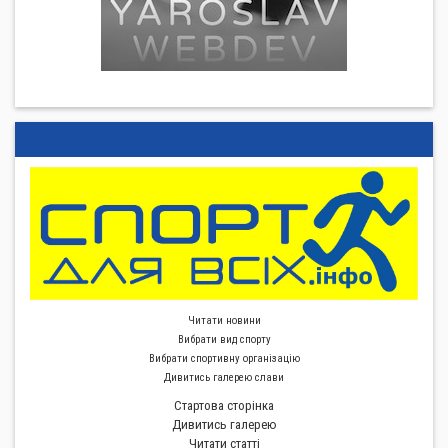
Читати новини
Вибрати вид спорту
Вибрати спортивну органiзацiю
Дивитись галерею слави
Стартова сторiнка
Дивитись галерею
Читати статті