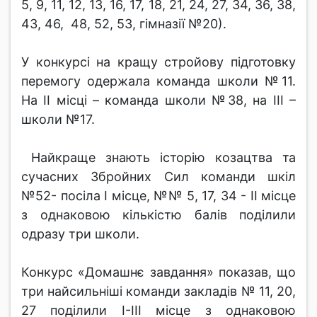
5, 9, 11, 12, 13, 16, 17, 18, 21, 24, 27, 34, 36, 38,
43, 46, 48, 52, 53, гімназії №20).
У конкурсі на кращу стройову підготовку
перемогу одержала команда школи №11.
На ІІ місці – команда школи №38, на ІІІ –
школи №17.
Найкраще знають історію козацтва та
сучасних Збройних Сил команди шкіл
№52- посіла І місце, №№ 5, 17, 34 - ІІ місце
з однаковою кількістю балів поділили
одразу три школи.
Конкурс «Домашнє завдання» показав, що
три найсильніші команди закладів № 11, 20,
27 поділили І-ІІІ місце з однаковою