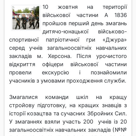
10 жовтня на території
військової частини А 1836
пройшов перший день змагань
дитячо-юнацької військово-
спортивної патріотичної гри «Джура»
серед учнів загальноосвітніх навчальних
закладів м. Херсона. Після урочистого
відкриття офіцери військової частини
провели екскурсію і познайомили
учасників з умовами проходження служби.
Змагалися команди шкіл на кращу
стройову підготовку, на кращих знавців з
історії козацтва та сучасних Збройних Сил.
У змаганнях взяли участь 200 учнів із 20
загальноосвітніх навчальних закладів (№№