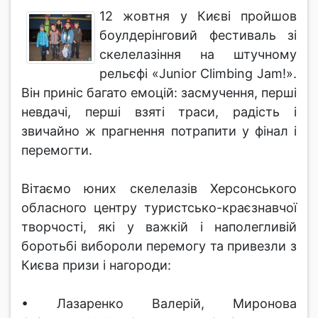
12 жовтня у Києві пройшов
боулдерінговий фестиваль зі
скелелазіння на штучному
рельєфі «Junior Climbing Jam!».
Він приніс багато емоцій: засмучення, перші
невдачі, перші взяті траси, радість і
звичайно ж прагнення потрапити у фінал і
перемогти.
Вітаємо юних скелелазів Херсонського
обласного центру туристсько-краєзнавчої
творчості, які у важкій і наполегливій
боротьбі вибороли перемогу та привезли з
Києва призи і нагороди:
• Лазаренко Валерій, Миронова