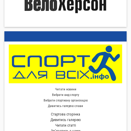
Читати новини
Вибрати вид спорту
Вибрати спортивну органiзацiю
Дивитись галерею слави
Стартова сторiнка
Дивитись галерею
Читати статті
Зв'язатись з нами