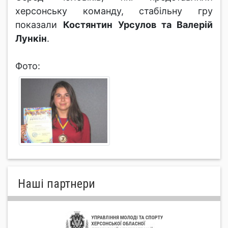
херсонську команду, стабільну гру
показали
Костянтин Урсулов та Валерій
Лункін
.
Фото:
Нашi партнери