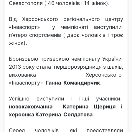
Севастополя ( 46 чоловіків і 14 жінок).
Від Херсонського регіонального центру
«Інваспорт» у чемпіонаті виступили
п’ятеро спортсменів ( двоє чоловіків і троє
жінок).
Бронзовою призеркою чемпіонату України
2013 року стала першорозрядниця з шахів,
вихованка Херсонського
«Інваспорту»
Ганна Командирчик.
Успішно виступили і інші учасники:
новокаховчанка Катерина Щериця і
херсонка Катерина Солдатова
.
Серед чоловіків, які представляли