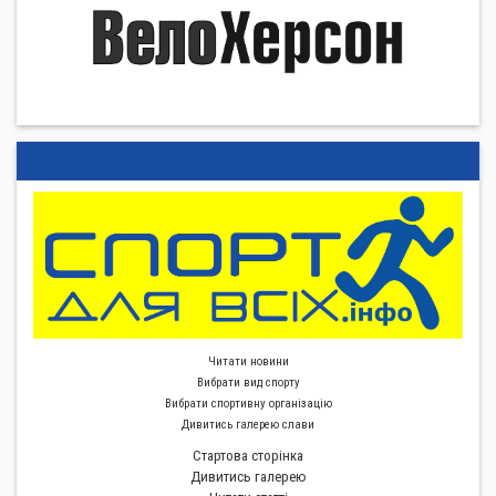
Читати новини
Вибрати вид спорту
Вибрати спортивну органiзацiю
Дивитись галерею слави
Стартова сторiнка
Дивитись галерею