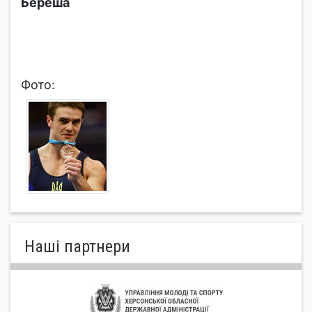
Береша
Фото:
Нашi партнери