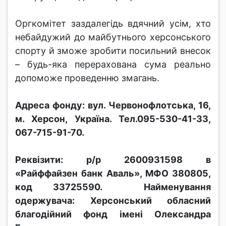
Оргкомітет заздалегідь вдячний усім, хто
небайдужий до майбутнього херсонського
спорту й зможе зробити посильний внесок
– будь-яка перерахована сума реально
допоможе проведенню змагань.
Адреса фонду: вул. Червонофлотська, 16,
м. Херсон, Україна. Тел.095-530-41-33,
067-715-91-70.
Реквізити: р/р 2600931598 в
«Райффайзен банк Аваль», МФО 380805,
код 33725590. Найменування
одержувача: Херсонський обласний
благодійний фонд імені Олександра