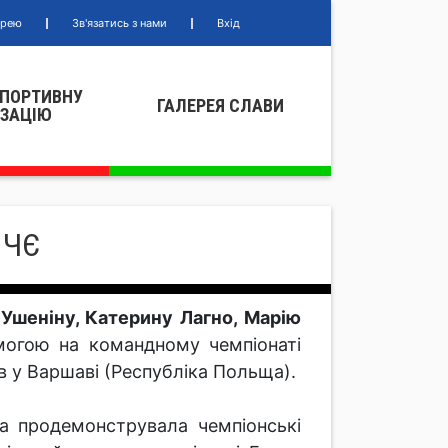
ерею
Зв'язатись з нами
Вхід
СПОРТИВНУ
ГАЛЕРЕЯ СЛАВИ
IЗАЦIЮ
 ЧЄ
 Ушеніну, Катерину Лагно, Марію
огою на командному чемпіонаті
в у Варшаві (Республіка Польща).
а продемонструвала чемпіонські