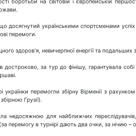
ості боротьби на світовій і європейській першост
ржави.
 що досягнутий українськими спортсменами успіх 
нові перемоги.
ого здоров'я, невичерпної енергії та подальших з
хів достроково, за тур до фінішу, гарантувала соб
ршаві.
і українки перемогли збірну Вірменії з рахунком
 збірною Грузії).
ала недосяжною для найближчих переслідувачів, 
за перемогу в турнірі дають два очки, за нічию – о