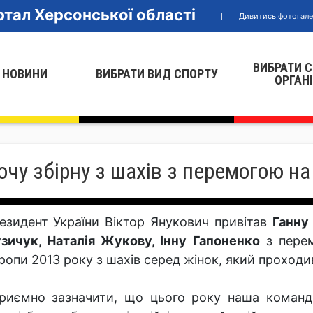
тал Херсонської області
Дивитись фотогал
ВИБРАТИ 
 НОВИНИ
ВИБРАТИ ВИД СПОРТУ
ОРГАН
очу збірну з шахів з перемогою на
езидент України Віктор Янукович привітав
Ганну
зичук, Наталія Жукову, Інну Гапоненко
з перем
ропи 2013 року з шахів серед жінок, який проходи
риємно зазначити, що цього року наша команд