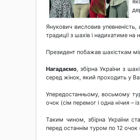
як
де
Янукович висловив упевненість,
традиції з шахів і надихатиме на 
Президент побажав шахісткам міцн
Нагадаємо
, збірна України з ша
серед жінок, який проходить у Ва
Упередостанньому, восьмому тур
очок (сім перемог і одна нічия – із
Таким чином, збірна України ст
перед останнім туром по 12 очок (