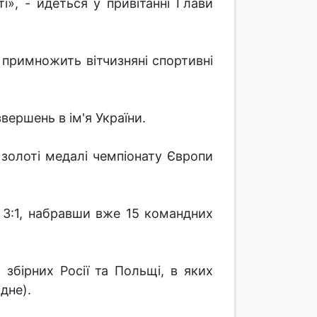
і», - йдеться у привітанні Глави
примножить вітчизняні спортивні
вершень в ім'я України.
і золоті медалі чемпіонату Європи
 3:1, набравши вже 15 командних
збірних Росії та Польщі, в яких
дне).