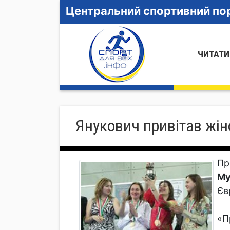
Центральний спортивний пор
ЧИТАТИ
Янукович привітав жін
Пр
Му
Єв
«П