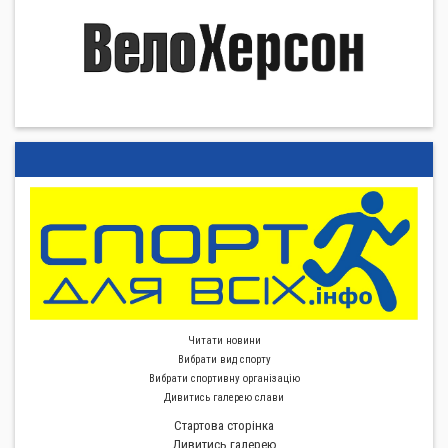
Читати новини
Вибрати вид спорту
Вибрати спортивну органiзацiю
Дивитись галерею слави
Стартова сторiнка
Дивитись галерею