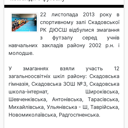
22 листопада 2013 року в
спортивному залі Скадовської
РК ДЮСШ відбулися змагання
з футзалу серед учнів
навчальних закладів району 2002 р.н. і
молодше.
У змаганнях взяли участь 12
загальноосвітніх шкіл району: Скадовська
гімназія, Скадовська ЗОШ №3, Скадовська
школа-інтернат, Широківська,
Шевченківська, Антонівська, Тарасівська,
Михайлівська, Ульянівська - Ш, Таврійська,
Новомиколаївська, Радгоспненська.