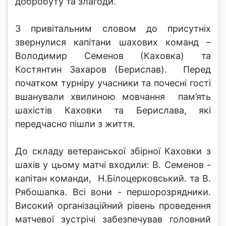
добробуту та злагоди.
З привітальним словом до присутніх
звернулися капітани шахових команд –
Володимир Семенов (Каховка) та
Костянтин Захаров (Берислав). Перед
початком турніру учасники та почесні гості
вшанували хвилиною мовчання пам’ять
шахістів Каховки та Берислава, які
передчасно пішли з життя.
До складу ветеранської збірної Каховки з
шахів у цьому матчі входили: В. Семенов -
капітан команди, Н.Білоцерковський. та В.
Рябошапка. Всі вони - першорозрядники.
Високий організаційний рівень проведення
матчевої зустрічі забезпечував головний