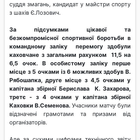
суддя змагань, кандидат у майстри спорту
з шахів Є.Лозович.
За підсумками цікавої та
безкомпромісної спортивної боротьби в
командному заліку перемогу здобули
каховчане з загальним рахунком 11,5 на
6,5 очок. В особистому заліку перше
місце з 5 очками із 6 можливих здобув В.
Рябошапка, друге місце з 4,5 очками у
капітана збірної Берислава К. Захарова,
третє - з 4 очками у капітана збірної
Каховки В.Семенова.
Учасники матчу були
відзначені грамотами та призами від
організаторів.
Але за сухими цифрами технічного звіту