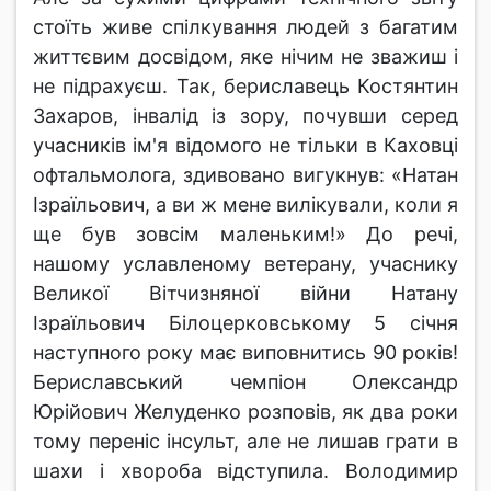
стоїть живе спілкування людей з багатим
життєвим досвідом, яке нічим не зважиш і
не підрахуєш. Так, бериславець Костянтин
Захаров, інвалід із зору, почувши серед
учасників ім'я відомого не тільки в Каховці
офтальмолога, здивовано вигукнув: «Натан
Ізраїльович, а ви ж мене вилікували, коли я
ще був зовсім маленьким!» До речі,
нашому уславленому ветерану, учаснику
Великої Вітчизняної війни Натану
Ізраїльович Білоцерковському 5 січня
наступного року має виповнитись 90 років!
Бериславський чемпіон Олександр
Юрійович Желуденко розповів, як два роки
тому переніс інсульт, але не лишав грати в
шахи і хвороба відступила. Володимир