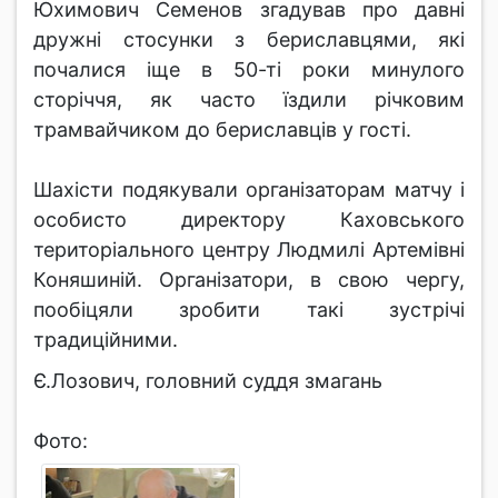
Юхимович Семенов згадував про давні
дружні стосунки з бериславцями, які
почалися іще в 50-ті роки минулого
сторіччя, як часто їздили річковим
трамвайчиком до бериславців у гості.
Шахісти подякували організаторам матчу і
особисто директору Каховського
територіального центру Людмилі Артемівні
Коняшиній. Організатори, в свою чергу,
пообіцяли зробити такі зустрічі
традиційними.
Є.Лозович, головний суддя змагань
Фото: