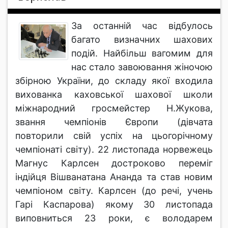
За останній час відбулось
багато визначних шахових
подій. Найбільш вагомим для
нас стало завоювання жіночою
збірною України, до складу якої входила
вихованка каховської шахової школи
міжнародний гросмейстер Н.Жукова,
звання чемпіонів Європи (дівчата
повторили свій успіх на цьогорічному
чемпіонаті світу). 22 листопада норвежець
Магнус Карлсен достроково переміг
індійця Вішванатана Ананда та став новим
чемпіоном світу. Карлсен (до речі, учень
Гарі Каспарова) якому 30 листопада
виповниться 23 роки, є володарем