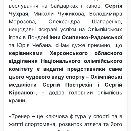
веслування на байдарках і каное:
Сергія
Чухрая
, Миколи Чужикова, Володимира
Морозова, Олександра Шапаренко,
нещодавні яскраві успіхи на Олімпійських
іграх в Лондоні
Інни Осипенко-Радомської
та Юрія Чебана. «Нам дуже приємно, що
керівниками Херсонського обласного
відділення Національного олімпійського
комітету є видатні представники саме
цього чудового виду спорту –
Олімпійські
медалісти
Сергій Пострєхін і Сергій
Кірсанов
», - додав головний олімпієць
країни.
«Тренер – це ключова фігура у спорті та в
житті спортсмена, розвиток атлета та його