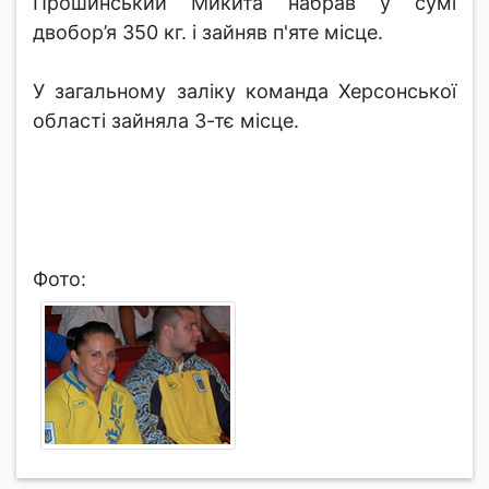
Прошинський Микита набрав у сумі
двобор’я 350 кг. і зайняв п'яте місце.
У загальному заліку команда Херсонської
області зайняла 3-тє місце.
Фото: