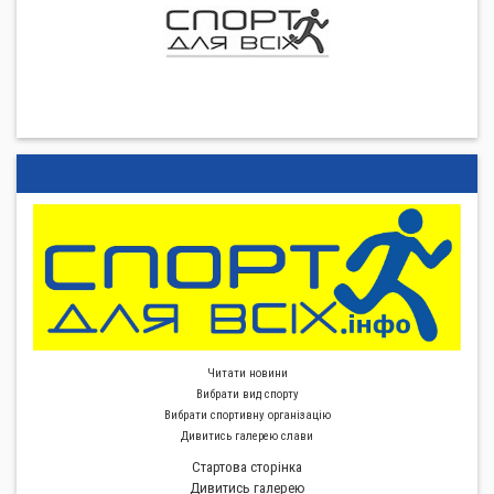
Читати новини
Вибрати вид спорту
Вибрати спортивну органiзацiю
Дивитись галерею слави
Стартова сторiнка
Дивитись галерею