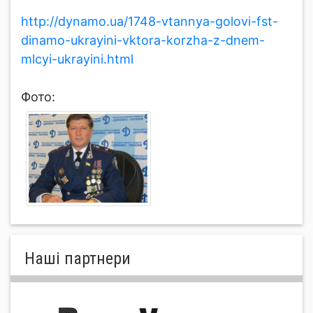
http://dynamo.ua/1748-vtannya-golovi-fst-
dinamo-ukrayini-vktora-korzha-z-dnem-
mlcyi-ukrayini.html
Фото:
Нашi партнери