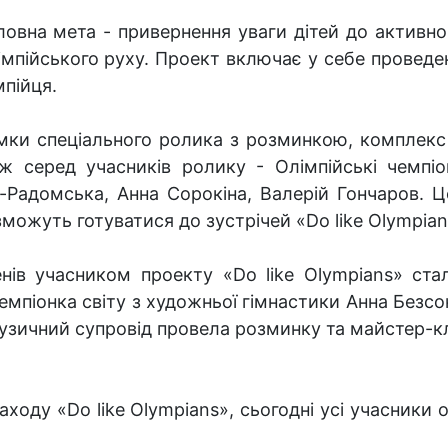
ловна мета - привернення уваги дітей до активн
імпійського руху. Проект включає у себе проведе
мпійця.
мки спеціального ролика з розминкою, комплекс
ж серед учасників ролику - Олімпійські чемпі
-Радомська, Анна Сорокіна, Валерій Гончаров. Ц
зможуть готуватися до зустрічей «Do like Olympian
нів учасником проекту «Do like Olympians» ста
емпіонка світу з художньої гімнастики Анна Безс
 музичний супровід провела розминку та майстер-кл
заходу «Do like Olympians», сьогодні усі учасник