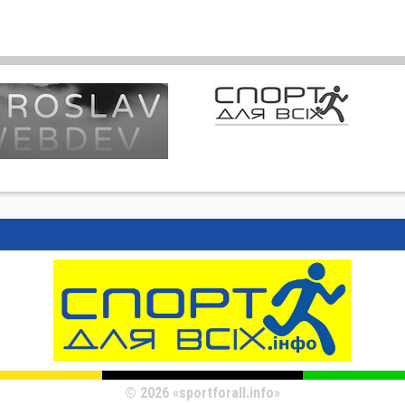
© 2026 «sportforall.info»