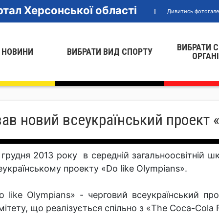
тал Херсонської області
Дивитись фотогал
ВИБРАТИ 
 НОВИНИ
ВИБРАТИ ВИД СПОРТУ
ОРГАН
ав новий всеукраїнський проект «D
 грудня 2013 року в середній загальноосвітній 
еукраїнському проекту «Do like Olympians».
o like Olympians» - черговий всеукраїнський пр
мітету, що реалізується спільно з «The Coca-Cola 