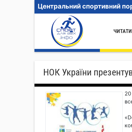
Центральний спортивний пор
ЧИТАТИ
НОК України презентув
20
вс
«D
ко