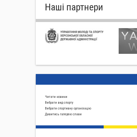
Нашi партнери
Читати новини
Вибрати вид спорту
Вибрати спортивну органiзацiю
Дивитись галерею слави