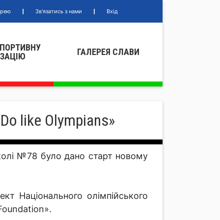
ерею
Зв'язатись з нами
Вхід
СПОРТИВНУ
ГАЛЕРЕЯ СЛАВИ
IЗАЦIЮ
o like Olympians»
школі №78 було дано старт новому
оект Національного олімпійського
Foundation».