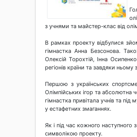
Го
ол
з учнями та майстер-клас від олі
В рамках проекту відбулися зйо
гімнастка Анна Безсонова. Тако
Олексій Торохтій, Інна Осипенко
регіонів країни та завдяки ньому 
Першою з українських спортсме
Олімпійських ігор та абсолютна ч
гімнастка привітала учнів та під
у естафетних змаганнях.
Як і під час кожного наступного 
символікою проекту.