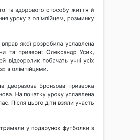
ого та здорового способу життя й
ння уроку з олімпійцем, розминку
 вправ якої розробила уславлена
они та призери: Олександр Усик,
ей відеоролик побачать учні усіх
s» з олімпійцями.
ла дворазова бронзова призерка
онова. На початку уроку уславлена
ас. Після цього діти взяли участь
и отримали у подарунок футболки з