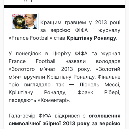
Кращим гравцем у 2013 році
за версією ФІФА і журналу
«France Football» став
Кріштіану Роналду.
У понеділок в Цюріху ФІФА та журнал
France Football назвали володаря
«Золотого м’яча» 2013 року. «Золотий
м’яч» вручили Кріштіану Роналду. Фінальне
тріо виглядало так — Ліонель Мессі,
Кріштіану Роналду, Франк Рібері,
передають «Коментарі».
Гала-вечір ФІФА відкрився з
оголошення
символічної збірної 2013 року за версією