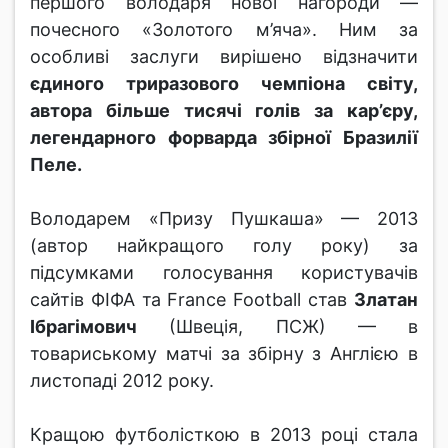
першого володаря нової нагороди —
почесного «Золотого м’яча». Ним за
особливі заслуги вирішено відзначити
єдиного триразового чемпіона світу,
автора більше тисячі голів за кар’єру,
легендарного форварда збірної Бразилії
Пеле.
Володарем «Призу Пушкаша» — 2013
(автор найкращого голу року) за
підсумками голосування користувачів
сайтів ФІФА та France Football став
Златан
Ібрагімович
(Швеція, ПСЖ) — в
товариському матчі за збірну з Англією в
листопаді 2012 року.
Кращою футболісткою в 2013 році стала