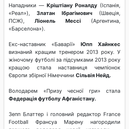
Нападники —
Кріштіану Роналду
(Іспанія,
«Реал»),
Златан Ібрагімович
(Швеція,
ПСЖ),
Ліонель Мессі
(Аргентина,
«Барселона»).
Екс-наставник «Баварії»
Юпп Хайнкес
визнаний кращим тренером 2013 року. У
жіночому футболі за підсумками 2013 року
кращою стала наставниця чемпіонок
Європи збірної Німеччини
Сільвія Нейд.
Володарем «Призу чесної гри» стала
Федерація футболу Афганістану.
Зепп Блаттер і головний редактор France
Football Франсуа Марену нагородили