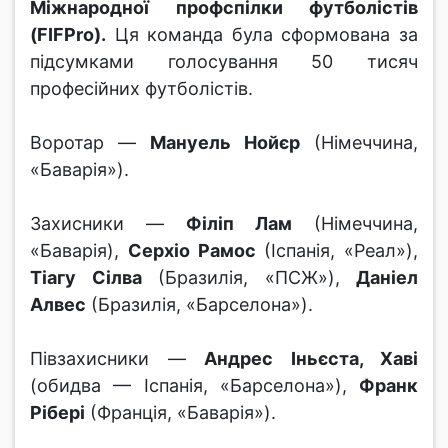
Міжнародної профспілки футболістів
(FIFPro).
Ця команда була сформована за
підсумками голосування 50 тисяч
професійних футболістів.
Воротар —
Мануель Нойєр
(Німеччина,
«Баварія»).
Захисники —
Філіп Лам
(Німеччина,
«Баварія),
Серхіо Рамос
(Іспанія, «Реал»),
Тіагу Сілва
(Бразилія, «ПСЖ»),
Даніел
Алвес
(Бразилія, «Барселона»).
Півзахисники —
Андрес Іньєста, Хаві
(обидва — Іспанія, «Барселона»),
Франк
Рібері
(Франція, «Баварія»).