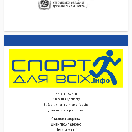
Читати новини
Вибрати вид спорту
Вибрати спортивну органiзацiю
Дивитись галерею слави
Стартова сторiнка
Дивитись галерею
Читати статті