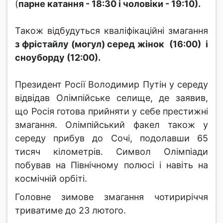
(
парне катання - 18:30 і чоловіки - 19:10).
Також відбудуться кваліфікаційні змагання
з фрістайлу (могул) серед жінок (16:00) і
сноуборду (12:00).
Президент Росії Володимир Путін у середу
відвідав Олімпійське селище, де заявив,
що Росія готова прийняти у себе престижні
змагання. Олімпійський факел також у
середу прибув до Сочі, подолавши 65
тисяч кілометрів. Символ Олімпіади
побував на Північному полюсі і навіть на
космічній орбіті.
Головне зимове змагання чотириріччя
триватиме до 23 лютого.