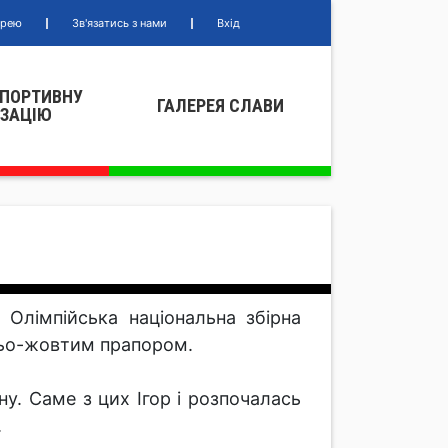
ерею
Зв'язатись з нами
Вхід
СПОРТИВНУ
ГАЛЕРЕЯ СЛАВИ
IЗАЦIЮ
 Олімпійська національна збірна
иньо-жовтим прапором.
у. Саме з цих Ігор і розпочалась
.