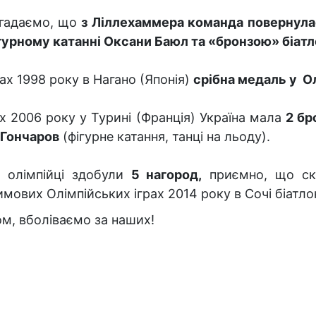
гадаємо, що
з Ліллехаммера команда повернулас
гурному катанні Оксани Баюл та «бронзою» біатл
рах 1998 року в Нагано (Японія)
срібна медаль у О
х 2006 року у Турині (Франція) Україна мала
2 бр
Гончаров
(фігурне катання, танці на льоду).
і олімпійці здобули
5 нагород,
приємно, що ска
имових Олімпійських іграх 2014 року в Сочі біатл
ом, вболіваємо за наших!