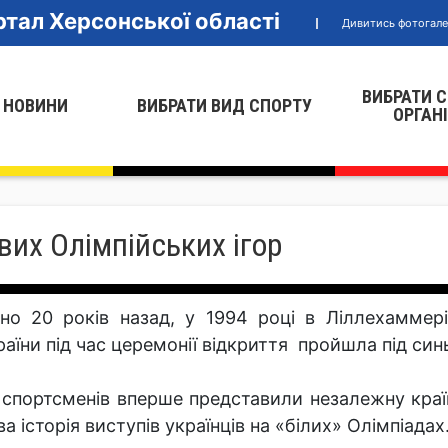
тал Херсонської області
Дивитись фотогал
ВИБРАТИ 
 НОВИНИ
ВИБРАТИ ВИД СПОРТУ
ОРГАН
вих Олімпійських ігор
вно 20 років назад, у 1994 році в Ліллехаммері
раїни під час церемонії відкриття пройшла під с
 спортсменів вперше представили незалежну країн
ва історія виступів українців на «білих» Олімпіадах