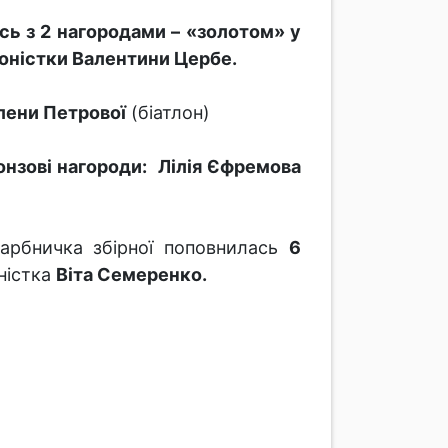
ь з 2 нагородами – «золотом» у
оністки Валентини Цербе.
лени Петрової
(біатлон)
онзові нагороди: Лілія Єфремова
рбничка збірної поповнилась
6
оністка
Віта Семеренко.