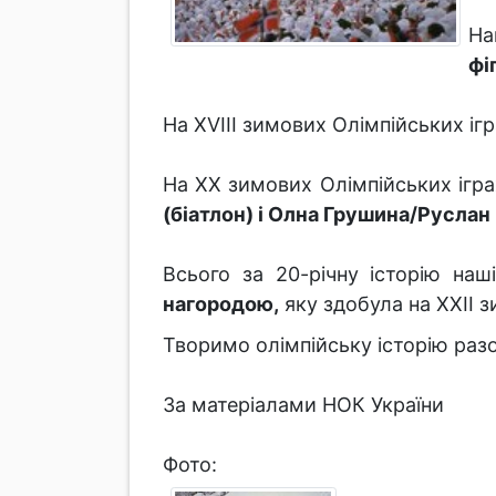
На
фі
На XVIII зимових Олімпійських іг
На ХХ зимових Олімпійських ігра
(біатлон) і Олна Грушина/Руслан
Всього за 20-річну історію наш
нагородою,
яку здобула на XXII з
Творимо олімпійську історію раз
За матеріалами НОК України
Фото: