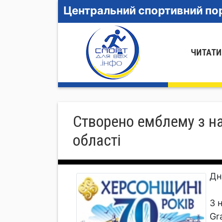
Центральний спортивний пор
ЧИТАТИ
Створено емблему з на
області
Дн
З 
Gr