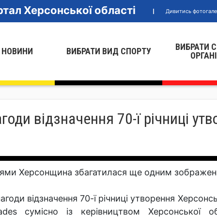
тал Херсонської області
Дивитись фотогал
ВИБРАТИ 
 НОВИНИ
ВИБРАТИ ВИД СПОРТУ
ОРГАН
годи відзначення 70-ї річниці ут
ями Херсонщина збагатилася ще одним зображенн
нагоди відзначення 70-ї річниці утворення Херсонс
ades сумісно із керівництвом Херсонської об