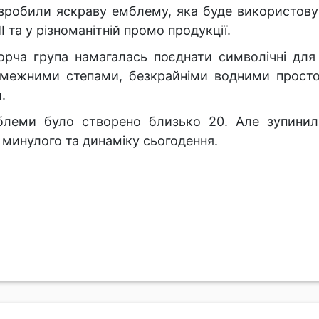
зробили яскраву емблему, яка буде використовув
І та у різноманітній промо продукції.
орча група намагалась поєднати символічні для 
езмежними степами, безкрайніми водними прос
и.
емблеми було створено близько 20. Але зупинил
 минулого та динаміку сьогодення.