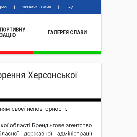
ерею
Зв'язатись з нами
Вхід
СПОРТИВНУ
ГАЛЕРЕЯ СЛАВИ
IЗАЦIЮ
ворення Херсонської
ям своєї неповторності.
ької області Брендінгове агентство
ласної державної адміністрації