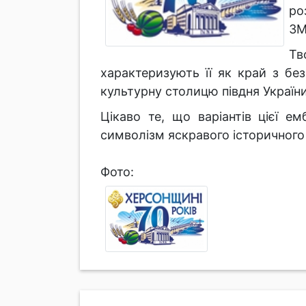
ро
ЗМ
Тв
характеризують її як край з б
культурну столицю півдня Україн
Цікаво те, що варіантів цієї 
символізм яскравого історичного
Фото: