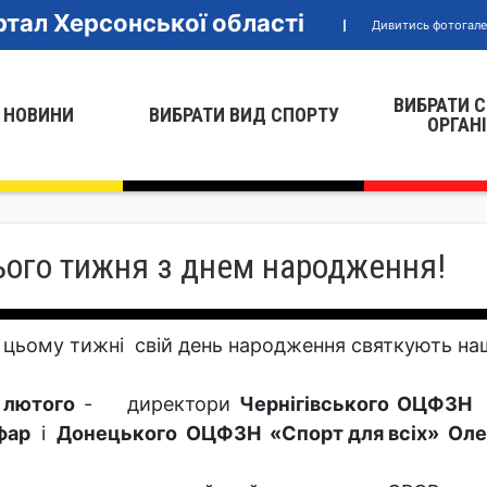
тал Херсонської області
Дивитись фотогал
ВИБРАТИ 
 НОВИНИ
ВИБРАТИ ВИД СПОРТУ
ОРГАН
ього тижня з днем народження!
 цьому тижні свій день народження святкують наш
 лютого
- директори
Чернігівського ОЦФЗН 
фар
і
Донецького ОЦФЗН «Спорт для всіх» Оле