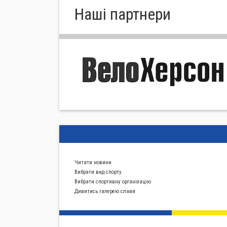
Нашi партнери
Читати новини
Вибрати вид спорту
Вибрати спортивну органiзацiю
Дивитись галерею слави