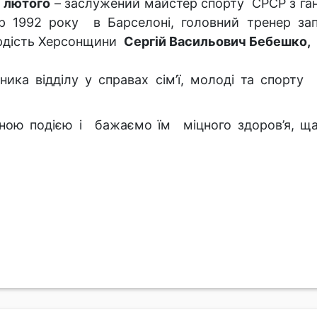
 лютого
– заслужений майстер спорту СРСР з ган
ор 1992 року в Барселоні, головний тренер за
рдість Херсонщини
Сергій Васильович Бебешко,
ика відділу у справах сім’ї, молоді та спорту
ною подією і бажаємо їм міцного здоров’я, щас