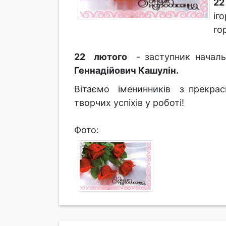
22
іг
го
22 лютого
- заступник начальн
Геннадійович Кашулін.
Вітаємо іменинників з прекрас
творчих успіхів у роботі!
Фото: