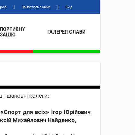
ерею
Зв'язатись з нами
Вхід
СПОРТИВНУ
ГАЛЕРЕЯ СЛАВИ
IЗАЦIЮ
і шановні колеги:
«Спорт для всіх» Ігор Юрійович
ксій Михайлович Найденко,