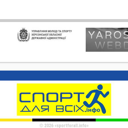
© 2026 «sportforall.info»