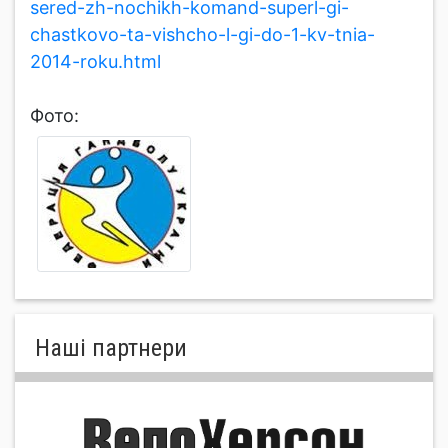
sered-zh-nochikh-komand-superl-gi-
chastkovo-ta-vishcho-l-gi-do-1-kv-tnia-
2014-roku.html
Фото:
Нашi партнери