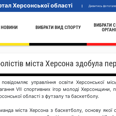
тал Херсонської області
Дивитись фотогал
ВИБРАТИ 
 НОВИНИ
ВИБРАТИ ВИД СПОРТУ
ОРГАН
лістів міста Херсона здобула пе
 повідомляє управління освіти Херсонської міс
агання VІІ спортивних ігор молоді Херсонщини, п
рсонської області з футзалу та баскетболу.
манда міста Херсона з баскетболу, основу якої 