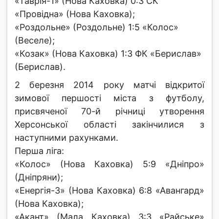
«Таврія-1» (Нова Каховка) 0:3 СК
«Провідна» (Нова Каховка);
«Роздольне» (Роздольне) 1:5 «Колос»
(Веселе);
«Козак» (Нова Каховка) 1:3 ФК «Берислав»
(Берислав).
2 березня 2014 року матчі відкритої
зимової першості міста з футболу,
присвяченої 70-й річниці утворення
Херсонської області закінчилися з
наступними рахунками.
Перша ліга:
«Колос» (Нова Каховка) 5:9 «Дніпро»
(Дніпряни);
«Енергія-3» (Нова Каховка) 6:8 «Авангард»
(Нова Каховка);
«Акант» (Мала Каховка) 3:3 «Райське»