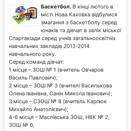
Баскетбол.
В кінці лютого в
місті Нова Каховка відбулися
змагання з баскетболу серед
юнаків та дівчат в залік міської
Спартакіади серед учнів загальноосвітніх
навчальних закладів 2013-2014
навчального року.
Серед команд дівчат:
1 місце – ЗОШ № 1 (вчитель Овчаров
Василь Павлович);
2 місце – ЗОШ № 3 (вчителі Василькова
Олена Іванівна, Санін Микола Іванович);
3 місце – СЗОШ № 8 (вчитель Карпюк
Михайло Анатолієвич);
4-6 місця – Маслівська ЗОШ, НВК № 2,
ЗОШ № 6;