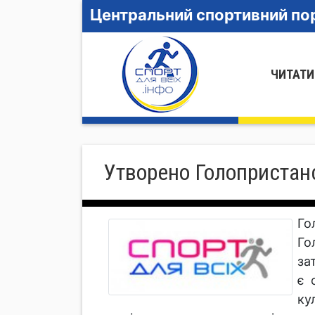
Центральний спортивний пор
ЧИТАТИ
Утворено Голопристанс
Го
Го
за
є 
ку