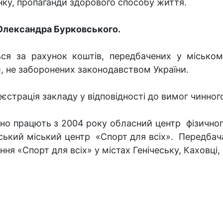
нку, пропаганди здорового способу життя.
Олександра Бурковського.
ься за рахунок коштів, передбачених у міськом
л, не заборонених законодавством України.
єстрація закладу у відповідності до вимог чинног
шно працють з 2004 року обласний центр фізичног
вський міський центр «Спорт для всіх». Передба
ння «Спорт для всіх» у містах Генічеську, Каховці,