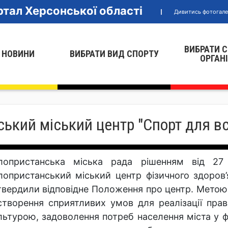
тал Херсонської області
Дивитись фотогал
ВИБРАТИ 
 НОВИНИ
ВИБРАТИ ВИД СПОРТУ
ОРГАН
ький міський центр "Спорт для вс
лопристанська міська рада рішенням від 2
лопристанський міський центр фізичного здоров’
твердили відповідне Положення про центр. Метою 
створення сприятливих умов для реалізації пра
льтурою, задоволення потреб населення міста у 