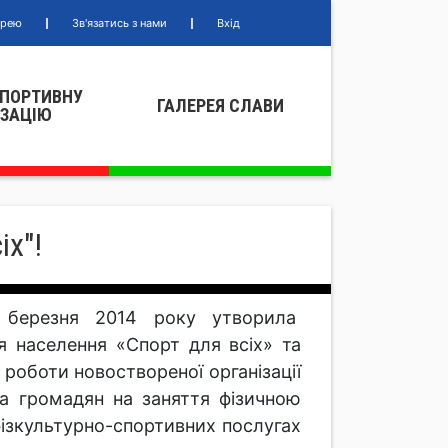
ерею
Зв'язатись з нами
Вхід
СПОРТИВНУ
ГАЛЕРЕЯ СЛАВИ
IЗАЦIЮ
іх"!
7 березня 2014 року утворила
я населення «Спорт для всіх» та
роботи новоствореної організації
ва громадян на заняття фізичною
фізкультурно-спортивних послугах