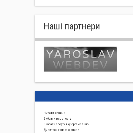
Нашi партнери
Читати новини
Вибрати вид спорту
Вибрати спортивну органiзацiю
Дивитись галерею слави