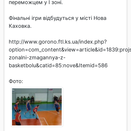
переможцем у І зоні.
Фінальні ігри відбудуться у місті Нова
Каховка.
http://www.gorono.ftl.ks.ua/index.php?
option=com_content&view=article&id=1839:projs
zonalni-zmagannya-z-
basketbolu&catid=85:nove&Itemid=586
Фото: