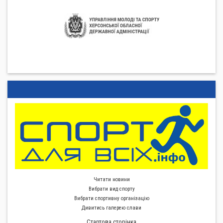
Читати новини
Вибрати вид спорту
Вибрати спортивну органiзацiю
Дивитись галерею слави
Стартова сторiнка