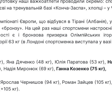
дготовку наші важкоатлети проводили окремо: сп
єві на тренувальній базі «Конча-Заспа», хлопці – у 
піонаті Європи, що відбувся в Тірані (Албанія),
а «бронзу». На цей раз наші спортсмени настроєні
ості є і бронзова призерка Олімпійських ігор
орії 63 кг (в Лондоні спортсменка виступала у вазі 
г), Яна Дяченко (48 кг), Юлія Паратова (53 кг),
Н
), Надія Миронюк (69 кг),
Ганна Козенко (75 кг),
 Ярослав Чернишов (94 кг), Роман Зайцев (105 кг),
+105 кг).