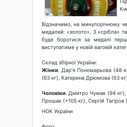
Пі
Ки
Відзначимо, на минулорічному чем
медалей: «золото», 3 «срібла» т
буде боротися за медалі перш
виступатиме у новій ваговій катег
Склад збірної України:
Жінки
. Дар'я Пономарьова (48 к
(63 кг), Катерина Дрюмова (63 кг
Чоловіки
. Дмитро Чумак (94 кг),
Прошак (+105 кг), Сергій Тагіров (
НОК України
Фото: