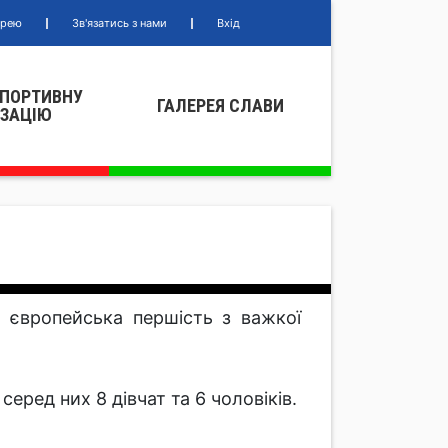
ерею
Зв'язатись з нами
Вхід
СПОРТИВНУ
ГАЛЕРЕЯ СЛАВИ
IЗАЦIЮ
ся європейська першість з важкої
серед них 8 дівчат та 6 чоловіків.