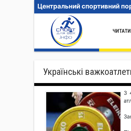
Центральний спортивний пор
ЧИТАТИ
Українські важкоатле
З 
ат
За