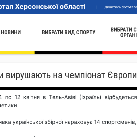
тал Херсонської області
Дивитись фотогал
ВИБРАТИ 
 НОВИНИ
ВИБРАТИ ВИД СПОРТУ
ОРГАН
ти вирушають на чемпіонат Європи
4 по 12 квітня в Тель-Авіві (Ізраїль) відбудеть
летики.
явка української збірної нараховує 14 спортсменів, 