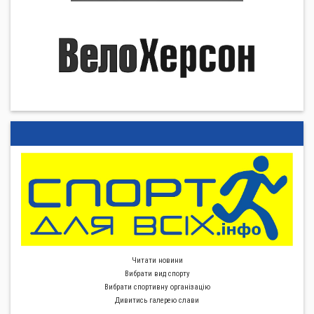
Читати новини
Вибрати вид спорту
Вибрати спортивну органiзацiю
Дивитись галерею слави