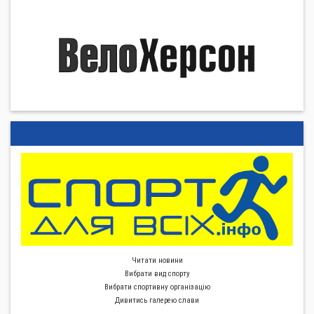
Читати новини
Вибрати вид спорту
Вибрати спортивну органiзацiю
Дивитись галерею слави