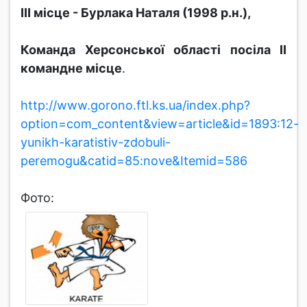
ІІІ місце - Бурлака Наталя (1998 р.н.),
Команда Херсонської області посіла ІІ
командне місце
.
http://www.gorono.ftl.ks.ua/index.php?
option=com_content&view=article&id=1893:12-
yunikh-karatistiv-zdobuli-
peremogu&catid=85:nove&Itemid=586
Фото: