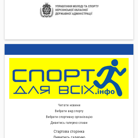
Читати новини
Вибрати вид спорту
Вибрати спортивну органiзацiю
Дивитись галерею слави
Стартова сторiнка
Дивитись галерею