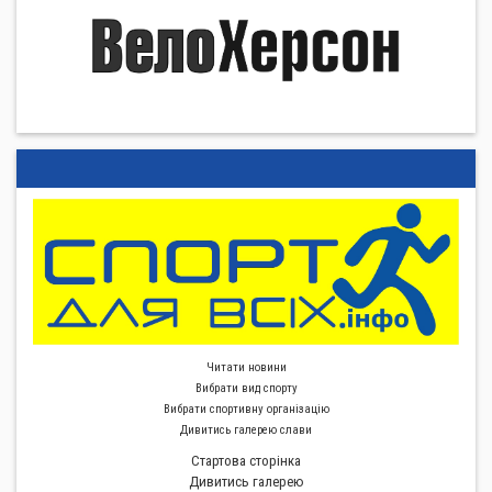
Читати новини
Вибрати вид спорту
Вибрати спортивну органiзацiю
Дивитись галерею слави
Стартова сторiнка
Дивитись галерею