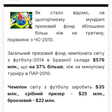
Як стало відомо, на
цьогорічному мундіалі
призовий фонд збільшено
більш ніж на третину,
порівняно з ЧС-2010.
Загальний призовий фонд чемпіоната світу
з футболу-2014 в Бразилії складе
$576
млн.,
що
на 37% більше
, ніж на минулому
турніру в ПАР-2010.
Чемпіон
світу з футболу заробить
$35
млн.,
срібний призер
-
$25 млн.,
бронзовий - $22 млн.