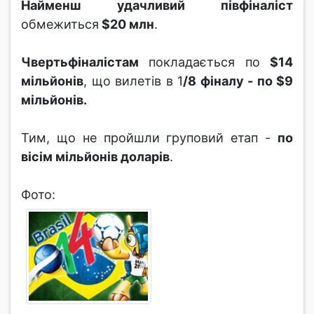
Найменш удачливий півфіналіст
обмежиться
$20 млн
.
Чвертьфіналістам
покладається по
$14
мільйонів
, що вилетів в 1
/8 фіналу - по $9
мільйонів.
Тим, що не пройшли груповий етап -
по
вісім мільйонів доларів
.
Фото: