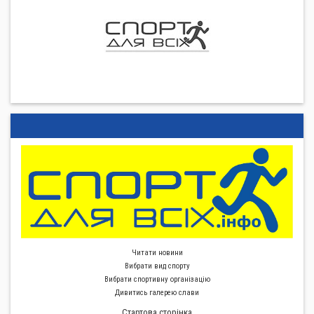
Читати новини
Вибрати вид спорту
Вибрати спортивну органiзацiю
Дивитись галерею слави
Стартова сторiнка