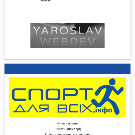
Читати новини
Вибрати вид спорту
Вибрати спортивну органiзацiю