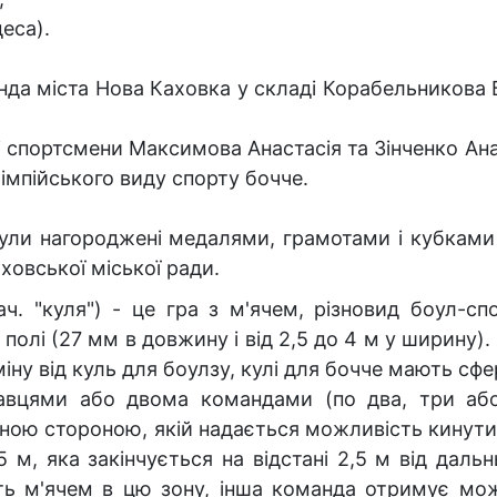
деса).
нда міста Нова Каховка у складі Корабельникова 
 спортсмени Максимова Анастасія та Зінченко Ан
імпійського виду спорту бочче.
ли нагороджені медалями, грамотами і кубками ві
аховської міської ради.
нач. "куля") - це гра з м'ячем, різновид боул-
олі (27 мм в довжину і від 2,5 до 4 м у ширину).
міну від куль для боулзу, кулі для бочче мають сф
авцями або двома командами (по два, три або
ною стороною, якій надається можливість кинути 
 м, яка закінчується на відстані 2,5 м від дальн
ть м'ячем в цю зону, інша команда отримує мо