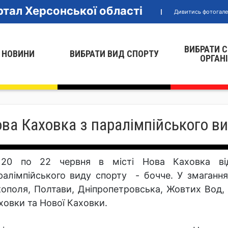
тал Херсонської області
Дивитись фотогал
ВИБРАТИ 
 НОВИНИ
ВИБРАТИ ВИД СПОРТУ
ОРГАН
ва Каховка з паралімпійського ви
20 по 22 червня в місті Нова Каховка ві
ралімпійського виду спорту - бочче. У змаганн
кополя, Полтави, Дніпропетровська, Жовтих Вод,
ховки та Нової Каховки.