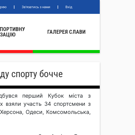
ерею
Зв'язатись з нами
Вхід
СПОРТИВНУ
ГАЛЕРЕЯ СЛАВИ
IЗАЦIЮ
ду спорту бочче
дбувся перший Кубок міста з
ях взяли участь 34 спортсмени з
 Херсона, Одеси, Комсомольська,