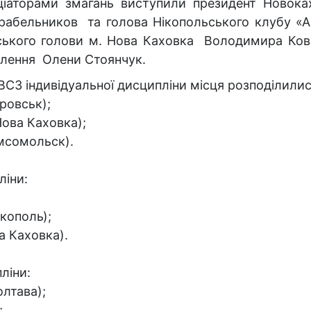
іціаторами змагань виступили президент Новока
рабельников та голова Нікопольського клубу «
ського голови м. Нова Каховка Володимира Кова
селення Олени Стоянчук.
ВС3 індивідуальної дисципліни місця розподілилис
тровськ);
Нова Каховка);
омсомольск).
ліни:
ікополь);
ва Каховка).
ліни:
олтава);
;