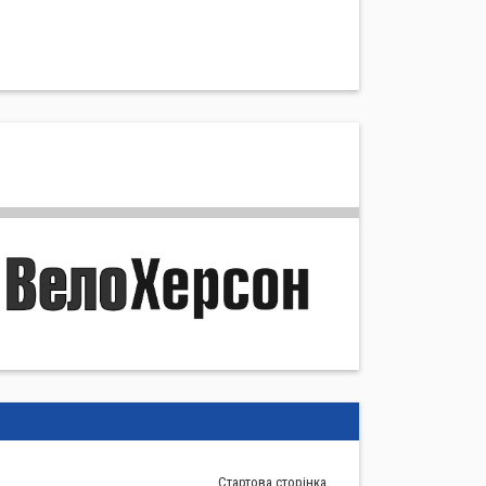
Стартова сторiнка