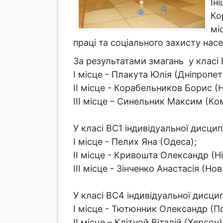
Ін
Ко
мі
праці та соціального захисту на
За результатами змагань у класі 
І місце - Плакута Юлія (Дніпропе
ІІ місце - Корабельников Борис (
ІІІ місце – Синельник Максим (К
У класі ВС1 індивідуальної дисцип
І місце - Пелих Яна (Одеса);
ІІ місце - Кривошта Олександр (Н
ІІІ місце - Зінченко Анастасія (Но
У класі ВС4 індивідуальної дисцип
І місце - Тютюнник Олександр (П
ІІ місце – Клітной Віталій (Херсон)