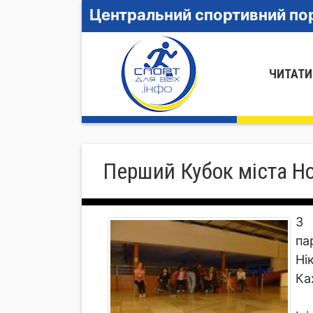
Центральний спортивний пор
ЧИТАТИ
Перший Кубок міста Но
З 
па
Ні
Ка