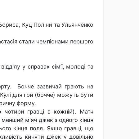
Бориса, Куц Поліни та Ульянченко
астасія стали чемпіонами першого
дділу у справах сім’ї, молоді та
спорту. Бочче зазвичай грають на
 Кулі для гри (бочче) можуть бути
еричну форму.
 чотири гравці в кожній). Матч
менший м'яч джек з одного кінця
ього кінця поля. Якщо гравці, що
жливість кинути джек у довільно