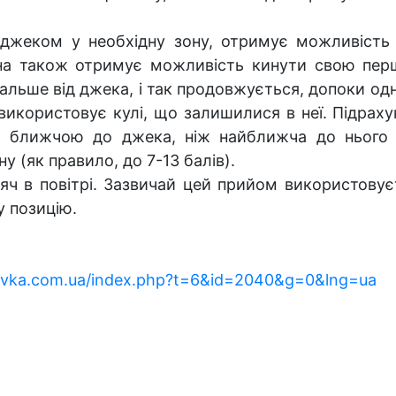
 джеком у необхідну зону, отримує можливість
на також отримує можливість кинути свою перш
альше від джека, і так продовжується, допоки одн
 використовує кулі, що залишилися в неї. Підраху
 ближчою до джека, ніж найближча до нього к
ну (як правило, до 7-13 балів).
яч в повітрі. Зазвичай цей прийом використовує
у позицію.
ovka.com.ua/index.php?t=6&id=2040&g=0&lng=ua