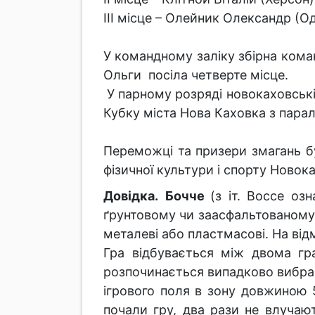
ІІІ місце – Олейник Олександр (О
У командному заліку збірна кома
Ольги посіла четверте місце.
У парному розряді новокаховські
Кубку міста Нова Каховка з парал
Переможці та призери змагань бу
фізичної культури і спорту Новок
Довідка.
Бочче
(з іт. Bocce оз
ґрунтовому чи заасфальтованому п
металеві або пластмасові. На від
Гра відбувається між двома гр
розпочинається випадково вибра
ігрового поля в зону довжиною 5
почали гру, два рази не влучаю