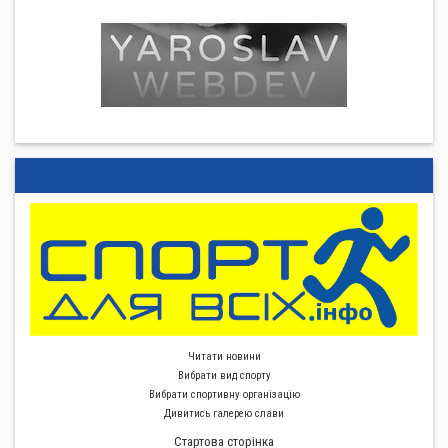
Читати новини
Вибрати вид спорту
Вибрати спортивну органiзацiю
Дивитись галерею слави
Стартова сторiнка