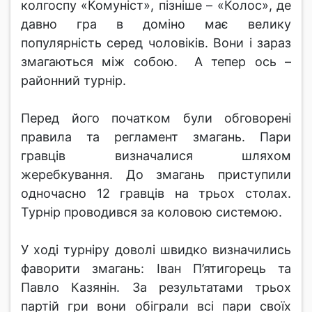
колгоспу «Комуніст», пізніше – «Колос», де
давно гра в доміно має велику
популярність серед чоловіків. Вони і зараз
змагаються між собою. А тепер ось –
районний турнір.
Перед його початком були обговорені
правила та регламент змагань. Пари
гравців визначалися шляхом
жеребкування. До змагань приступили
одночасно 12 гравців на трьох столах.
Турнір проводився за коловою системою.
У ході турніру доволі швидко визначились
фаворити змагань: Іван П’ятигорець та
Павло Казянін. За результатами трьох
партій гри вони обіграли всі пари своїх