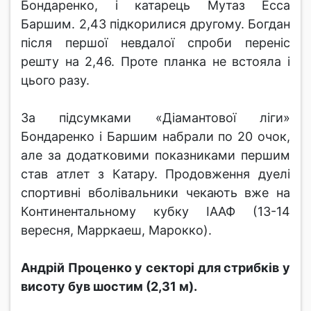
Бондаренко, і катарець Мутаз Есса
Баршим. 2,43 підкорилися другому. Богдан
після першої невдалої спроби переніс
решту на 2,46. Проте планка не встояла і
цього разу.
За підсумками «Діамантової ліги»
Бондаренко і Баршим набрали по 20 очок,
але за додатковими показниками першим
став атлет з Катару. Продовження дуелі
спортивні вболівальники чекають вже на
Континентальному кубку ІААФ (13-14
вересня, Марркаеш, Марокко).
Андрій Проценко у секторі для стрибків у
висоту був шостим (2,31 м).