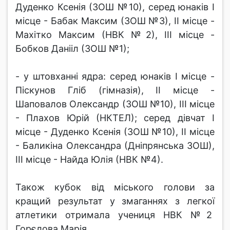
Дуденко Ксенія (ЗОШ №10), серед юнаків І
місце - Бабак Максим (ЗОШ №3), ІІ місце -
Махітко Максим (НВК №2), ІІІ місце -
Бобков Данііл (ЗОШ №1);
- у штовханні ядра: серед юнаків І місце -
Піскунов Гліб (гімназія), ІІ місце -
Шаповалов Олександр (ЗОШ №10), ІІІ місце
- Плахов Юрій (НКТЕЛ); серед дівчат І
місце - Дуденко Ксенія (ЗОШ №10), ІІ місце
- Баликіна Олександра (Дніпрянська ЗОШ),
ІІІ місце - Найда Юлія (НВК №4).
Також кубок від міського голови за
кращий результат у змаганнях з легкої
атлетики отримала учениця НВК №2
Горєлова Марія,