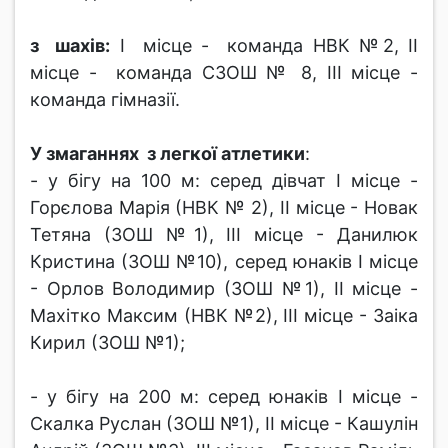
з шахів:
І місце - команда НВК №2, ІІ
місце - команда СЗОШ № 8, ІІІ місце -
команда гімназії.
У змаганнях з легкої атлетики
:
- у бігу на 100 м: серед дівчат І місце -
Горєлова Марія (НВК № 2), ІІ місце - Новак
Тетяна (ЗОШ №1), ІІІ місце - Данилюк
Кристина (ЗОШ №10), серед юнаків І місце
- Орлов Володимир (ЗОШ №1), ІІ місце -
Махітко Максим (НВК №2), ІІІ місце - Заіка
Кирил (ЗОШ №1);
- у бігу на 200 м: серед юнаків І місце -
Скалка Руслан (ЗОШ №1), ІІ місце - Кашулін