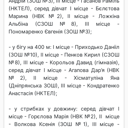
Андрій (ЗОШ №3), ІІІ місце - Гасанов Раміль
(НКТЕЛ), серед дівчат І місце - Бєлєтова
Марина (НВК №2), ІІ місце - Ложкіна
Альбіна (СЗОШ №8), ІІІ місце -
Пономаренко Євгенія (ЗОШ №3);
- у бігу на 400 м: І місце - Приходько Данііл
(ЗОШ №10), ІІ місце - Пенков Кирил (СЗОШ
№8), ІІІ місце - Корольов Давид (гімназія),
серед дівчат І місце - Агапова Дар’я (НВК
№2), ІІ місце - Хісматуліна Яна
(Дніпрянська ЗОШ), ІІІ місце - Кондратенко
Анастасія (НКТЕЛ);
- у стрибках у довжину: серед дівчат І
місце - Горєлова Марія (НВК №2), ІІ місце
- Волкова Ксенія (ЗОШ №1), ІІІ місце -