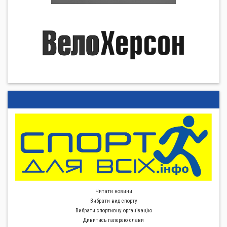
Читати новини
Вибрати вид спорту
Вибрати спортивну органiзацiю
Дивитись галерею слави