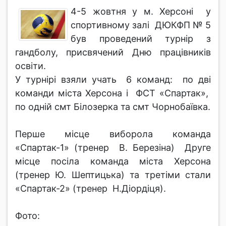
4-5 жовтня у м. Херсоні у
спортивному залі ДЮКФП № 5
був проведений турнір з
гандболу, присвячений Дню працівників
освіти.
У турнірі взяли учать 6 команд: по дві
команди міста Херсона і ФСТ «Спартак»,
по одній смт Білозерка та смт Чорнобаївка.
Перше місце виборола команда
«Спартак-1» (тренер В. Березіна) Друге
місце посіла команда міста Херсона
(тренер Ю. Шептицька) та третіми стали
«Спартак-2» (тренер Н.Діордіця).
Фото: